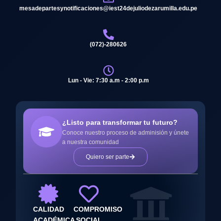
mesadepartesynotificaciones@iest24dejuliodezarumilla.edu.pe
(072)-280626
Lun - Vie: 7:30 a.m - 2:00 p.m
¿Listo para transformar tu futuro?
Conoce nuestro proceso de adminisión y únete
a nuestra comunidad
Quiero ser parte
CALIDAD
COMPROMISO
ACADÉMICA
SOCIAL