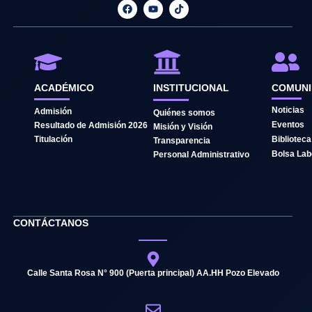
F
Y
T
a
o
i
c
u
k
e
t
t
b
u
o
o
b
k
o
e
k
ACADÉMICO
INSTITUCIONAL
COMUN
Noticias
Admisión
Quiénes somos
Eventos
Resultado de Admisión 2026
Misión y Visión
Titulación
Biblioteca
Transparencia
Bolsa Lab
Personal Administrativo
CONTÁCTANOS
Calle Santa Rosa N° 900 (Puerta principal) AA.HH Pozo Elevado