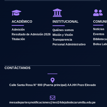
e
t
t
b
u
o
o
b
k
o
e
k
ACADÉMICO
INSTITUCIONAL
COMUN
Noticias
Admisión
Quiénes somos
Eventos
Resultado de Admisión 2026
Misión y Visión
Titulación
Biblioteca
Transparencia
Bolsa Lab
Personal Administrativo
CONTÁCTANOS
Calle Santa Rosa N° 900 (Puerta principal) AA.HH Pozo Elevado
mesadepartesynotificaciones@iest24dejuliodezarumilla.edu.pe