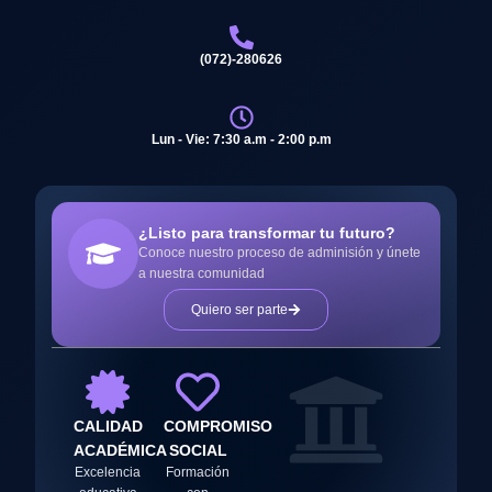
(072)-280626
Lun - Vie: 7:30 a.m - 2:00 p.m
¿Listo para transformar tu futuro?
Conoce nuestro proceso de adminisión y únete
a nuestra comunidad
Quiero ser parte
CALIDAD
COMPROMISO
ACADÉMICA
SOCIAL
Excelencia
Formación