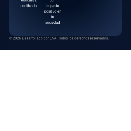
educativa
con
certificada
impacto
positivo en
la
sociedad
© 2026 Desarrollado por EVA. Todos los derechos reservados.