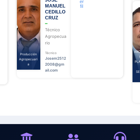
er
a
o
a
MANUEL
fil
p
o
p
p
k
p
CEDILLO
CRUZ
Técnico
Agropecua
rio
AR
Técnico
Producción
Josem2512
Agropecuari
PL
2008@gm
a
ail.com
SE