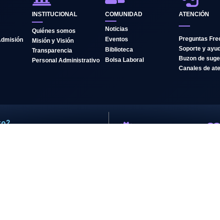
INSTITUCIONAL
COMUNIDAD
ATENCIÓN
Noticias
Quiénes somos
Preguntas Fre
Eventos
Admisión
Misión y Visión
Soporte y ayu
Biblioteca
Transparencia
Buzon de suge
Bolsa Laboral
Personal Administrativo
Canales de at
ro?
CALIDAD
ión y únete a nuestra
ACADÉMICA
Excelencia educativa
certificada