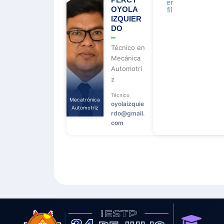
er
o
OYOLA
fil
o
k
IZQUIER
DO
Técnico en
Mecánica
Automotri
z
Técnico
Mecatrónica
oyolaizquie
Automotriz
rdo@gmail.
com