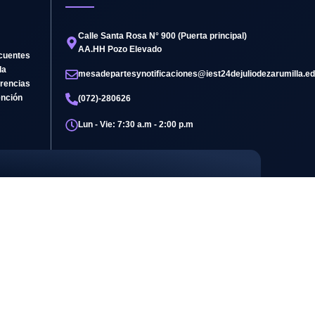
Calle Santa Rosa N° 900 (Puerta principal)
AA.HH Pozo Elevado
cuentes
da
mesadepartesynotificaciones@iest24dejuliodezarumilla.ed
rencias
ención
(072)-280626
Lun - Vie: 7:30 a.m - 2:00 p.m
COMPROMISO
SOCIAL
Formación con impacto
positivo en la sociedad