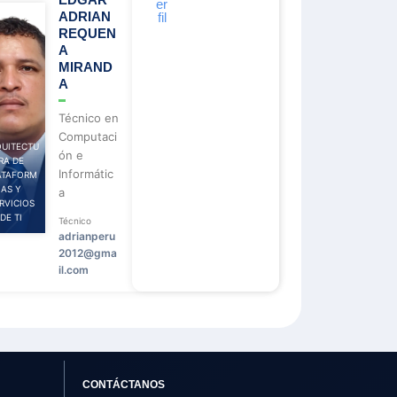
er
o
a
ADRIAN
fil
o
p
k
p
REQUEN
A
MIRAND
A
Técnico en
Computaci
QUITECTU
ón e
RA DE
Informátic
ATAFORM
AS Y
a
RVICIOS
DE TI
Técnico
adrianperu
2012@gma
il.com
CONTÁCTANOS