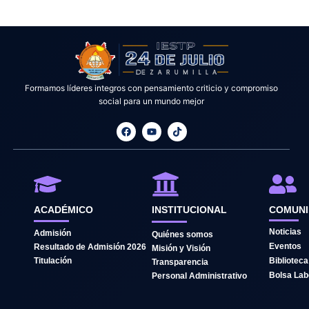
Formamos líderes integros con pensamiento criticio y compromiso
social para un mundo mejor
F
Y
T
a
o
i
c
u
k
e
t
t
b
u
o
o
b
k
o
e
k
ACADÉMICO
INSTITUCIONAL
COMUN
Noticias
Admisión
Quiénes somos
Eventos
Resultado de Admisión 2026
Misión y Visión
Titulación
Biblioteca
Transparencia
Bolsa Lab
Personal Administrativo