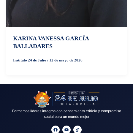
KARINA VANESSA GARCÍA
BALLADARES
Instituto 24 de Julio
/
12 de mayo de 2026
Formamos líderes integros con pensamiento criticio y compromiso
social para un mundo mejor
F
Y
T
a
o
i