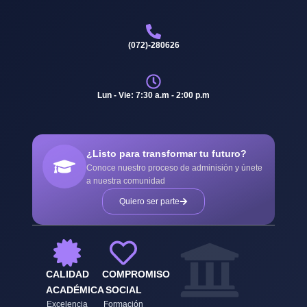
(072)-280626
Lun - Vie: 7:30 a.m - 2:00 p.m
¿Listo para transformar tu futuro?
Conoce nuestro proceso de adminisión y únete
a nuestra comunidad
Quiero ser parte
CALIDAD
COMPROMISO
ACADÉMICA
SOCIAL
Excelencia
Formación