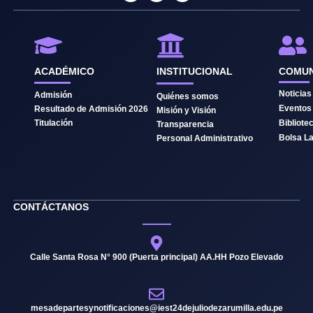
c
u
k
e
t
t
b
u
o
o
b
k
o
e
k
ACADÉMICO
INSTITUCIONAL
COMUN
Noticias
Admisión
Quiénes somos
Eventos
Resultado de Admisión 2026
Misión y Visión
Titulación
Bibliote
Transparencia
Bolsa La
Personal Administrativo
CONTÁCTANOS
Calle Santa Rosa N° 900 (Puerta principal) AA.HH Pozo Elevado
mesadepartesynotificaciones@iest24dejuliodezarumilla.edu.pe