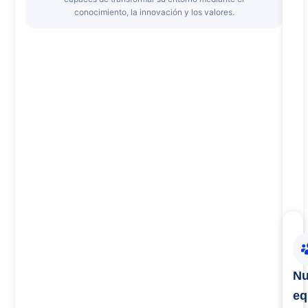
conocimiento, la innovación y los valores.
Nu
eq