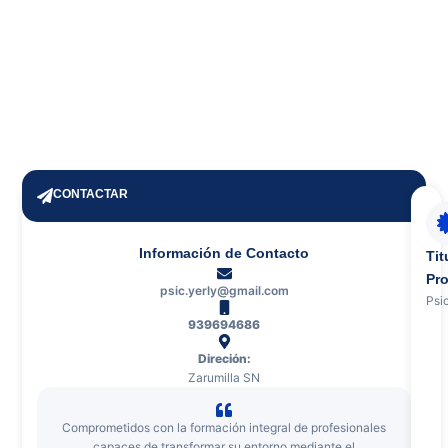
CONTACTAR
Información de Contacto
Tit
Pro
psic.yerly@gmail.com
Psi
939694686
Direción:
Zarumilla SN
Comprometidos con la formación integral de profesionales
capaces de transformar su entorno mediante el