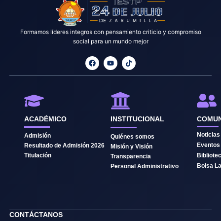
Formamos líderes integros con pensamiento criticio y compromiso
social para un mundo mejor
F
Y
T
a
o
i
c
u
k
e
t
t
b
u
o
o
b
k
o
e
k
ACADÉMICO
INSTITUCIONAL
COMUN
Noticias
Admisión
Quiénes somos
Eventos
Resultado de Admisión 2026
Misión y Visión
Titulación
Bibliote
Transparencia
Bolsa La
Personal Administrativo
CONTÁCTANOS