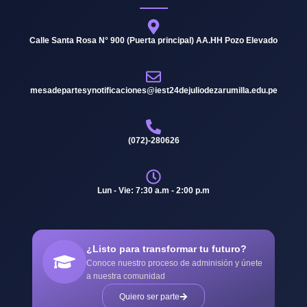
Calle Santa Rosa N° 900 (Puerta principal) AA.HH Pozo Elevado
mesadepartesynotificaciones@iest24dejuliodezarumilla.edu.pe
(072)-280626
Lun - Vie: 7:30 a.m - 2:00 p.m
¿Listo para transformar tu futuro?
Conoce nuestro proceso de adminisión y únete
a nuestra comunidad
Quiero ser parte