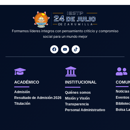
Formamos líderes integros con pensamiento criticio y compromiso
social para un mundo mejor
F
Y
T
a
o
i
c
u
k
e
t
t
b
u
o
o
b
k
o
e
k
ACADÉMICO
INSTITUCIONAL
COMUN
Noticias
Admisión
Quiénes somos
Eventos
Resultado de Admisión 2026
Misión y Visión
Titulación
Bibliote
Transparencia
Bolsa La
Personal Administrativo