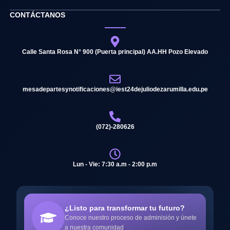
CONTÁCTANOS
Calle Santa Rosa N° 900 (Puerta principal) AA.HH Pozo Elevado
mesadepartesynotificaciones@iest24dejuliodezarumilla.edu.pe
(072)-280626
Lun - Vie: 7:30 a.m - 2:00 p.m
¿Listo para transformar tu futuro?
Conoce nuestro proceso de adminisión y únete
a nuestra comunidad