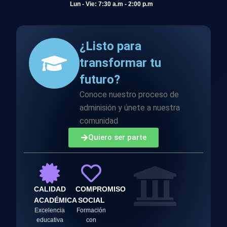
Lun - Vie: 7:30 a.m - 2:00 p.m
¿Listo para
transformar tu
futuro?
Conoce nuestro proceso de
adminisión y únete a nuestra
comunidad
Quiero ser parte
CALIDAD
COMPROMISO
ACADÉMICA
SOCIAL
Excelencia
Formación
educativa
con