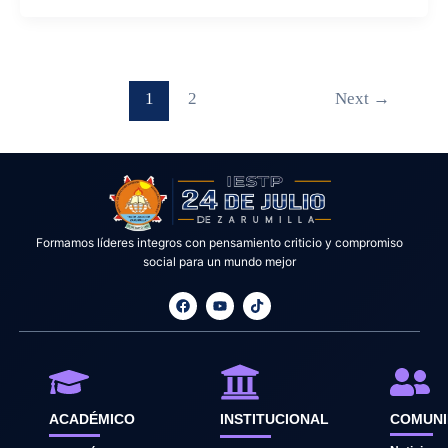
1
2
Next
→
Formamos líderes integros con pensamiento criticio y compromiso
social para un mundo mejor
F
Y
T
a
o
i
c
u
k
e
t
t
b
u
o
o
b
k
o
e
k
ACADÉMICO
INSTITUCIONAL
COMUN