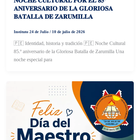
𝐍𝐎𝐂𝐇𝐄 𝐂𝐔𝐋𝐓𝐔𝐑𝐀𝐋 𝐏𝐎𝐑 𝐄𝐋 𝟖𝟓°
𝐀𝐍𝐈𝐕𝐄𝐑𝐒𝐀𝐑𝐈𝐎 𝐃𝐄 𝐋𝐀 𝐆𝐋𝐎𝐑𝐈𝐎𝐒𝐀
𝐁𝐀𝐓𝐀𝐋𝐋𝐀 𝐃𝐄 𝐙𝐀𝐑𝐔𝐌𝐈𝐋𝐋𝐀
Instituto 24 de Julio
/
10 de julio de 2026
🇵🇪 Identidad, historia y tradición 🇵🇪 Noche Cultural
85.º aniversario de la Gloriosa Batalla de Zarumilla Una
noche especial para