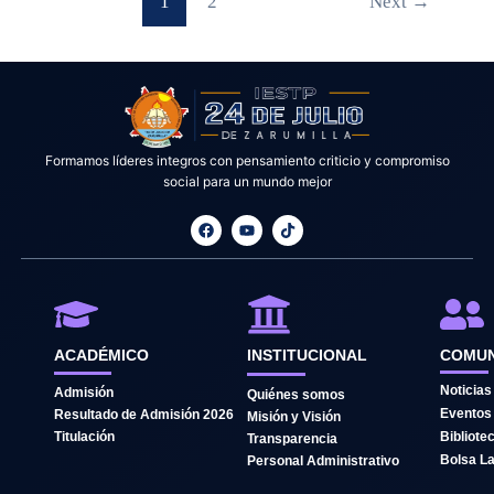
1
2
Next
→
Formamos líderes integros con pensamiento criticio y compromiso
social para un mundo mejor
F
Y
T
a
o
i
c
u
k
e
t
t
b
u
o
o
b
k
o
e
k
ACADÉMICO
INSTITUCIONAL
COMUN
Noticias
Admisión
Quiénes somos
Eventos
Resultado de Admisión 2026
Misión y Visión
Titulación
Bibliote
Transparencia
Bolsa La
Personal Administrativo