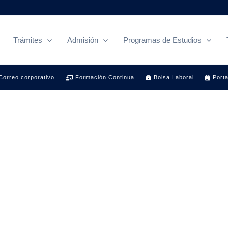
Trámites
Admisión
Programas de Estudios
Correo corporativo
Formación Continua
Bolsa Laboral
Porta